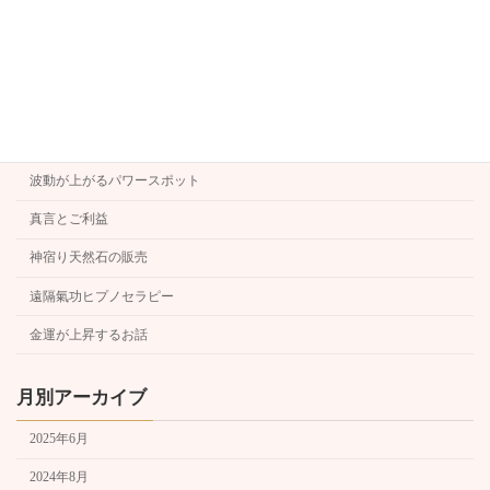
梵字と手印
氣功と健康・美容
氣功体操
波動
波動が上がるパワースポット
真言とご利益
神宿り天然石の販売
遠隔氣功ヒプノセラピー
金運が上昇するお話
月別アーカイブ
2025年6月
2024年8月