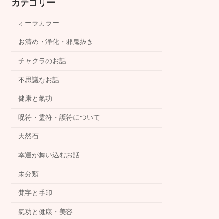
カテゴリー
オーラカラー
お清め・浄化・邪鬼抜き
チャクラのお話
不思議なお話
健康と氣功
呪符・霊符・護符について
天然石
幸運が舞い込むお話
未分類
梵字と手印
氣功と健康・美容