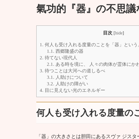
氣功的『器』の不思議
目次
[
hide
]
1.
何人も受け入れる度量のことを「器」という
1.1.
西郷隆盛の器
2.
待てない現代人
2.1.
ある時を境に、 人々の肉体が霊体にか
3.
待つことは大河への道しるべ
3.1.
人助けについて
3.2.
人助けの障がい
4.
目に見えない光のエネルギー
何人も受け入れる度量の
「器」の大きさとは胆田にあるスヴァ ジスタ