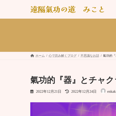
コ
ナ
遠隔氣功の道 みこと
ン
ビ
テ
ゲ
ン
ー
ツ
シ
へ
ョ
ス
ン
キ
に
ッ
移
プ
動
ホーム
心で読み解くブログ
不思議なお話
氣功的『
氣功的『器』とチャク
最
2022年12月21日
2022年12月24日
enkak
終
更
新
日
時