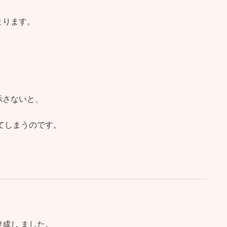
まります。
示さないと、
てしまうのです。
成し ました。