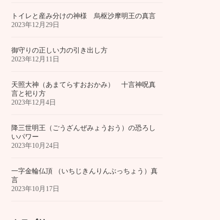
トイレと産み分けの神様 烏枢沙摩明王の真言
2023年12月29日
御守りの正しい力の引き出し方
2023年12月11日
天照大神（あまてらすおおかみ） 十言神呪真
言と祀り方
2023年12月4日
降三世明王（ごうざんぜみょうおう）の恐ろし
いパワー
2023年10月24日
一字金輪仏頂 （いちじきんりんぶっちょう）真
言
2023年10月17日