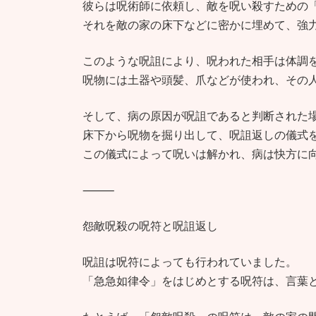
彼らは呪術師に依頼し、敵を呪い殺すための
それを敵の家の床下などに密かに埋めて、強
このような呪詛により、呪われた相手は体調
呪物には土器や頭髪、爪などが使われ、その
そして、病の原因が呪詛であると判断された
床下から呪物を掘り出して、呪詛返しの儀式
この儀式によって呪いは解かれ、病は快方に
⸻
怨敵呪殺の呪符と呪詛返し
呪詛は呪符によっても行われていました。
「急急如律令」をはじめとする呪符は、言葉