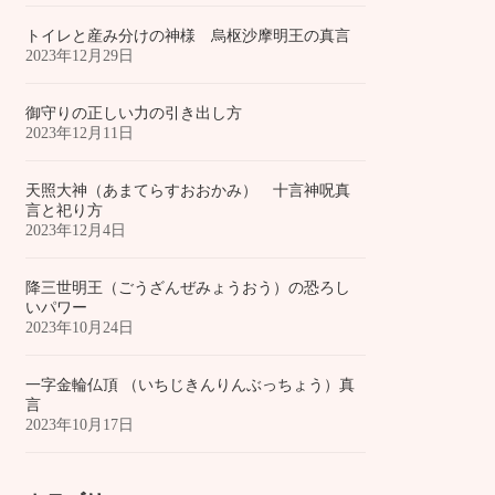
トイレと産み分けの神様 烏枢沙摩明王の真言
2023年12月29日
御守りの正しい力の引き出し方
2023年12月11日
天照大神（あまてらすおおかみ） 十言神呪真
言と祀り方
2023年12月4日
降三世明王（ごうざんぜみょうおう）の恐ろし
いパワー
2023年10月24日
一字金輪仏頂 （いちじきんりんぶっちょう）真
言
2023年10月17日