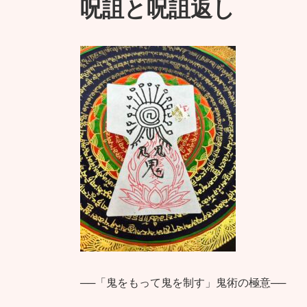
呪詛と呪詛返し
日
時
:
──「鬼をもって鬼を制す」鬼術の極意──