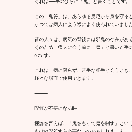
それは──手のひらに「鬼」と書くことです。
この「鬼符」は、あらゆる災厄から身を守る
かつては病人に会う際によく使われていまし
昔の人々は、病気の背後には邪鬼の存在があ
そのため、病人に会う前に「鬼」と書いた手
のです。
これは、病に限らず、苦手な相手と会うとき
様々な場面で使用できます。
⸻
呪符が不要になる時
極論を言えば、「鬼をもって鬼を制す」とい
もはや呪符すら必要ないのかもしれません。