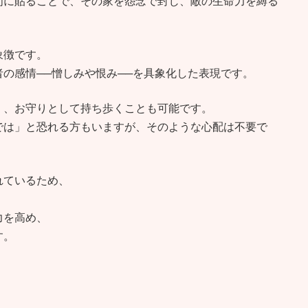
門に貼ることで、その家を怨念で封じ、敵の生命力を縛る
象徴です。
の感情──憎しみや恨み──を具象化した表現です。
く、お守りとして持ち歩くことも可能です。
では」と恐れる方もいますが、そのような心配は不要で
れているため、
力を高め、
す。