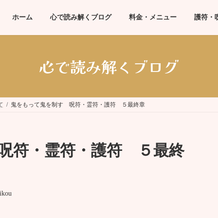
ホーム
心で読み解くブログ
料金・メニュー
護符・
心で読み解くブログ
て
鬼をもって鬼を制す 呪符・霊符・護符 ５最終章
呪符・霊符・護符 ５最終
ikou