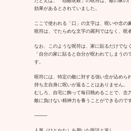
たとえば、「怨敵呪殺」の呪符は、敵の家の
効果があるとされていました。
ここで使われる「口」の文字は、呪いや念の
呪符は、でたらめな文字の羅列ではなく、呪者
なお、このような呪符は、家に貼るだけでな
「自分の家に貼ると自分が呪われてしまうの
す。
呪符には、特定の敵に対する強い念が込めら
持ち主自身に呪いが返ることはありません。
むしろ、自宅に飾って毎日眺めることで、念
敵に負けない精神力を養うことができるので
⸻
人形（ひとかた）を用いた呪詛と返し