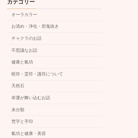
カテゴリー
オーラカラー
お清め・浄化・邪鬼抜き
チャクラのお話
不思議なお話
健康と氣功
呪符・霊符・護符について
天然石
幸運が舞い込むお話
未分類
梵字と手印
氣功と健康・美容