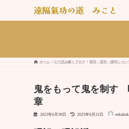
コ
ナ
遠隔氣功の道 みこと
ン
ビ
テ
ゲ
ン
ー
ツ
シ
へ
ョ
ス
ン
キ
に
ッ
移
プ
動
ホーム
心で読み解くブログ
呪符・霊符・護符につい
鬼をもって鬼を制す 
章
最
2023年6月30日
2025年6月21日
enkakuk
終
更
新