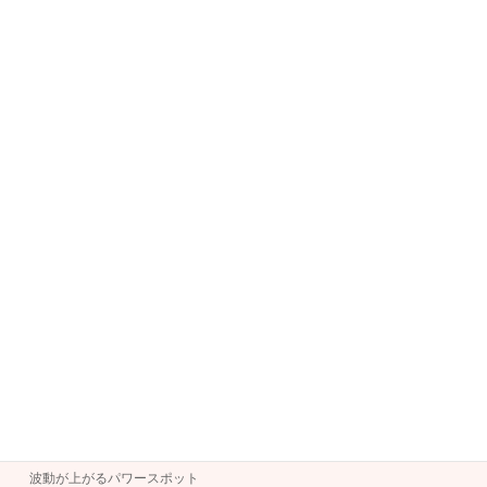
お清め・浄化・邪鬼抜き
チャクラのお話
不思議なお話
健康と氣功
呪符・霊符・護符について
天然石
幸運が舞い込むお話
未分類
梵字と手印
氣功と健康・美容
氣功体操
波動
波動が上がるパワースポット